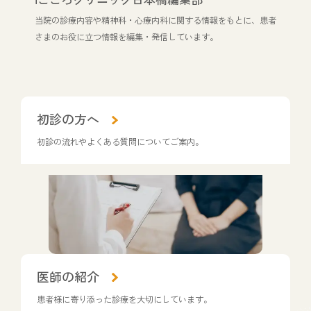
当院の診療内容や精神科・心療内科に関する情報をもとに、患者
さまのお役に立つ情報を編集・発信しています。
カ
初診の方へ
ラ
ム
初診の流れやよくある質問についてご案内。
リ
ン
ク
カ
医師の紹介
ラ
ム
患者様に寄り添った診療を大切にしています。