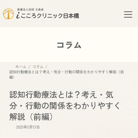
コ
ナ
ン
ビ
テ
ゲ
ン
ー
ツ
シ
へ
ョ
コラム
ス
ン
キ
に
ッ
移
ホーム
コラム
プ
動
認知行動療法とは？考え・気分・行動の関係をわかりやすく解説（前
編）
認知行動療法とは？考え・気
分・行動の関係をわかりやすく
解説（前編）
2023年3月13日