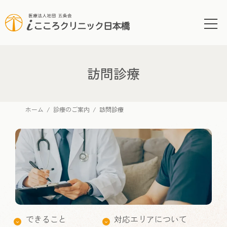
コ
ナ
ン
ビ
テ
ゲ
ン
ー
ツ
シ
へ
ョ
訪問診療
ス
ン
キ
に
ッ
移
ホーム
診療のご案内
訪問診療
プ
動
できること
対応エリアについて