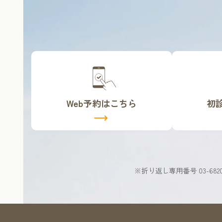
カ
カ
バ
バ
ー
ー
リ
リ
Web予約はこちら
初
ン
ン
ク
ク
※折り返し専用番号 03-6820-