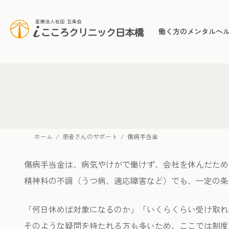
コ
ナ
ン
ビ
テ
ゲ
働く方のメンタルヘ
ン
ー
ツ
シ
へ
ョ
ス
ン
キ
に
ッ
移
プ
動
ホーム
患者さんのサポート
傷病手当金
傷病手当金は、病気やけがで働けず、会社を休んだため
精神科の不調（うつ病、適応障害など）でも、一定の条
「何日休めば対象になるのか」「いくらくらい受け取れ
そのような疑問を持たれる方も多いため、ここでは制度