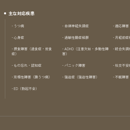
主な対応疾患
うつ病
自律神経失調症
適応障害
心身症
過敏性腸症候群
月経前症
摂食障害（過食症・拒食
ADHD（注意欠如・多動性障
統合失調
症）
害）
もの忘れ・認知症
パニック障害
社交不安
双極性障害（躁うつ病）
強迫症（強迫性障害）
不眠障害
ED（勃起不全）