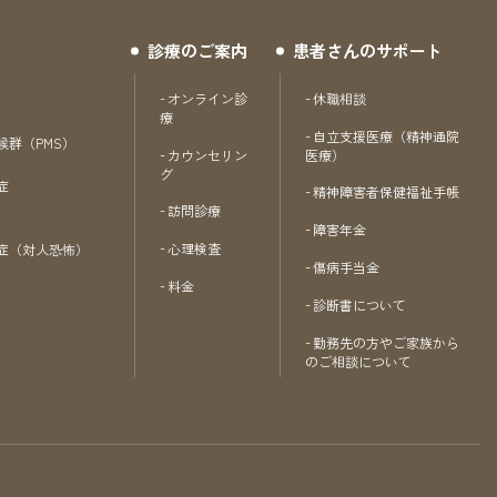
診療のご案内
患者さんのサポート
オンライン診
休職相談
療
自立支援医療（精神通院
候群（PMS）
カウンセリン
医療）
グ
症
精神障害者保健福祉手帳
訪問診療
障害年金
心理検査
症（対人恐怖）
傷病手当金
料金
診断書について
勤務先の方やご家族から
のご相談について