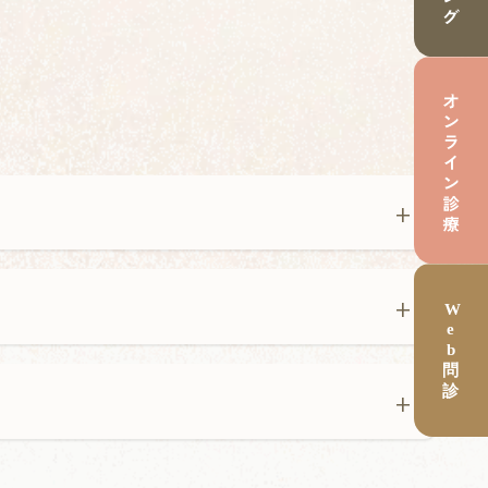
+
+
+