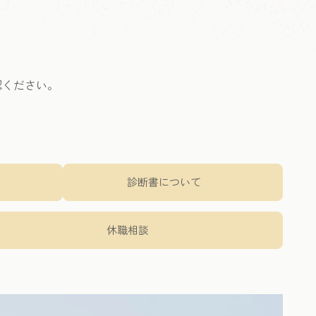
認ください。
診断書について
休職相談