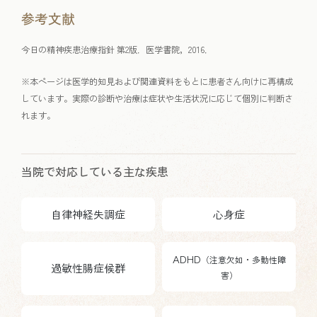
参考文献
今日の精神疾患治療指針 第2版．医学書院，2016．
※本ページは医学的知見および関連資料をもとに患者さん向けに再構成
しています。実際の診断や治療は症状や生活状況に応じて個別に判断さ
れます。
当院で対応している主な疾患
自律神経失調症
心身症
ADHD
（注意欠如・多動性障
過敏性腸症候群
害）