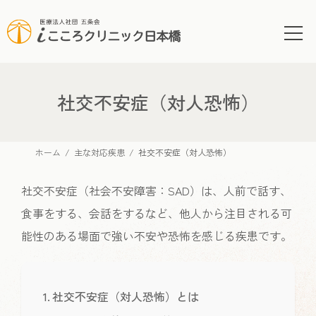
コ
ナ
ン
ビ
テ
ゲ
ン
ー
ツ
シ
へ
ョ
社交不安症（対人恐怖）
ス
ン
キ
に
ッ
移
ホーム
主な対応疾患
社交不安症（対人恐怖）
プ
動
社交不安症（社会不安障害：SAD）は、人前で話す、
食事をする、会話をするなど、他人から注目される可
能性のある場面で強い不安や恐怖を感じる疾患です。
社交不安症（対人恐怖）とは