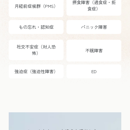
摂食障害（過食症・拒
月経前症候群（PMS）
食症）
もの忘れ・認知症
パニック障害
社交不安症（対人恐
不眠障害
怖）
強迫症（強迫性障害）
ED