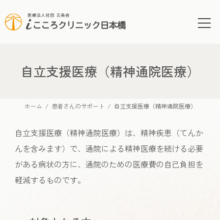
コ
ナ
ン
ビ
テ
ゲ
ン
ー
ツ
シ
へ
ョ
自立支援医療（精神通院医療）
ス
ン
キ
に
ッ
移
ホーム
患者さんのサポート
自立支援医療（精神通院医療）
プ
動
自立支援医療（精神通院医療）は、精神疾患（てんか
んを含みます）で、通院による精神医療を続ける必要
がある病状の方に、通院のための医療費の自己負担を
軽減するものです。