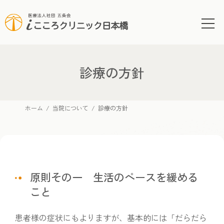
コ
ナ
ン
ビ
テ
ゲ
ン
ー
ツ
シ
へ
ョ
診療の方針
ス
ン
キ
に
ッ
移
ホーム
当院について
診療の方針
プ
動
原則その一 生活のペースを緩める
こと
患者様の症状にもよりますが、基本的には「だらだら