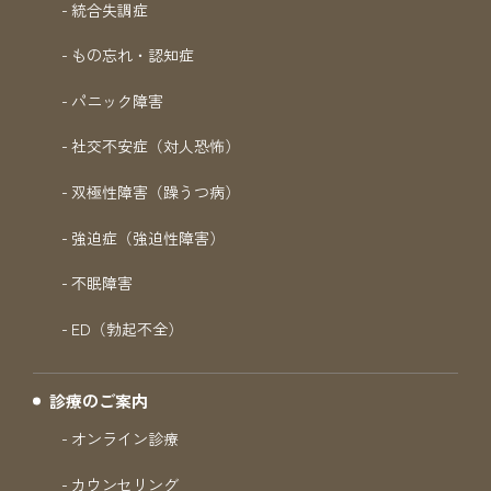
統合失調症
もの忘れ・認知症
パニック障害
社交不安症（対人恐怖）
双極性障害（躁うつ病）
強迫症（強迫性障害）
不眠障害
ED（勃起不全）
診療のご案内
オンライン診療
カウンセリング