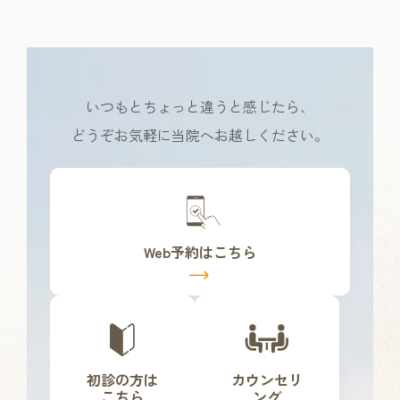
いつもとちょっと違うと感じたら、
どうぞお気軽に当院へお越しください。
カ
バ
ー
リ
Web予約はこちら
ン
ク
カ
カ
バ
バ
ー
ー
リ
リ
初診の方は
カウンセリ
ン
ン
こちら
ング