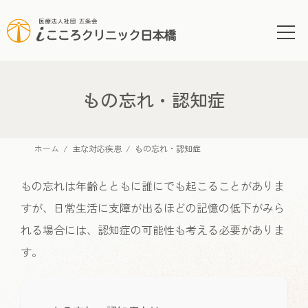
コ
ナ
ン
ビ
テ
ゲ
ン
ー
ツ
シ
へ
ョ
もの忘れ・認知症
ス
ン
キ
に
ッ
移
ホーム
主な対応疾患
もの忘れ・認知症
プ
動
もの忘れは年齢とともに誰にでも起こることがありま
すが、日常生活に支障が出るほどの記憶の低下がみら
れる場合には、認知症の可能性も考える必要がありま
す。