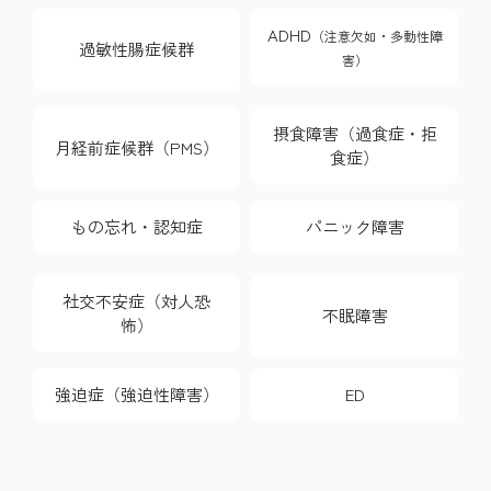
ADHD
（注意欠如・多動性障
過敏性腸症候群
害）
摂食障害（過食症・拒
月経前症候群（PMS）
食症）
もの忘れ・認知症
パニック障害
社交不安症（対人恐
不眠障害
怖）
強迫症（強迫性障害）
ED