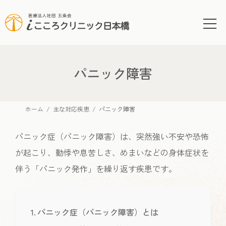
コ
ナ
ン
ビ
テ
ゲ
ン
ー
ツ
シ
へ
ョ
パニック障害
ス
ン
キ
に
ッ
移
ホーム
主な対応疾患
パニック障害
プ
動
パニック症（パニック障害）は、突然強い不安や恐怖
が起こり、動悸や息苦しさ、めまいなどの身体症状を
伴う「パニック発作」を繰り返す疾患です。
パニック症（パニック障害）とは