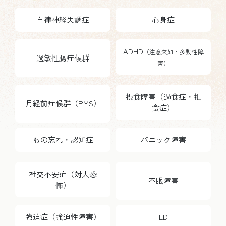
自律神経失調症
心身症
ADHD
（注意欠如・多動性障
過敏性腸症候群
害）
摂食障害（過食症・拒
月経前症候群（PMS）
食症）
もの忘れ・認知症
パニック障害
社交不安症（対人恐
不眠障害
怖）
強迫症（強迫性障害）
ED