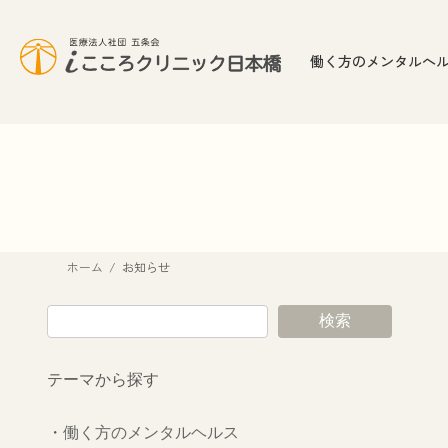
コ
ナ
ン
ビ
テ
ゲ
働く方のメンタルヘ
ン
ー
ツ
シ
へ
ョ
ス
ン
キ
に
ッ
移
プ
動
ホーム
お知らせ
検索
テーマから探す
・
働く方のメンタルヘルス