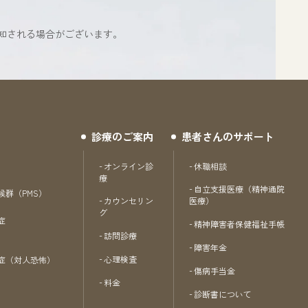
知される場合がございます。
診療のご案内
患者さんのサポート
オンライン診
休職相談
療
自立支援医療（精神通院
候群（PMS）
カウンセリン
医療）
グ
症
精神障害者保健福祉手帳
訪問診療
障害年金
心理検査
症（対人恐怖）
傷病手当金
料金
診断書について