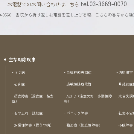
tel.03-3669-0070
お電話でのお問い合わせはこちら
9560
当院から折り返しお電話を差し上げる際、
こちらの番号から通
主な対応疾患
うつ病
自律神経失調症
適応障害
心身症
過敏性腸症候群
月経前症
摂食障害（過食症・拒食
ADHD（注意欠如・多動性障
統合失調
症）
害）
もの忘れ・認知症
パニック障害
社交不安
双極性障害（躁うつ病）
強迫症（強迫性障害）
不眠障害