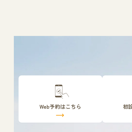
カ
カ
バ
バ
ー
ー
リ
リ
Web予約はこちら
初
ン
ン
ク
ク