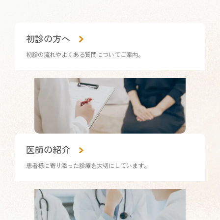
カ
初診の方へ
ラ
ム
初診の流れやよくある質問についてご案内。
リ
ン
ク
カ
医師の紹介
ラ
ム
患者様に寄り添った診療を大切にしています。
リ
ン
ク