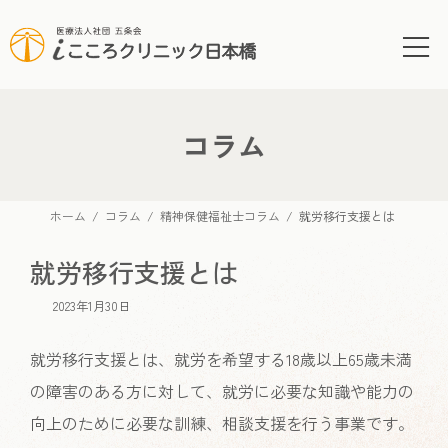
コ
ナ
ン
ビ
テ
ゲ
ン
ー
ツ
シ
へ
ョ
コラム
ス
ン
キ
に
ッ
移
ホーム
コラム
精神保健福祉士コラム
就労移行支援とは
プ
動
就労移行支援とは
2023年1月30日
就労移行支援とは、就労を希望する18歳以上65歳未満
の障害のある方に対して、就労に必要な知識や能力の
向上のために必要な訓練、相談支援を行う事業です。