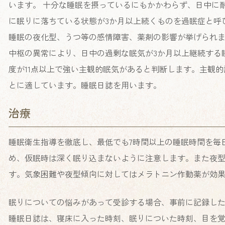
います。 十分な睡眠を摂っているにもかかわらず、日中に
に眠りに落ちている状態が3か月以上続くものを過眠症と呼
睡眠の夜化型、うつ等の感情障害、薬剤の影響が挙げられ
中枢の異常により、日中の過剰な眠気が3か月以上継続する
度が11点以上で強い主観的眠気があると判断します。主観
とに適しています。睡眠日誌を用います。
治療
睡眠衛生指導を徹底し、最低でも7時間以上の睡眠時間を毎
め、仮眠時は深く眠り込まないように注意します。また夜
す。気象困難や夜型傾向に対してはメラトニン作動薬が効
眠りについての悩みがあって受診する場合、事前に記録し
睡眠日誌は、寝床に入った時刻、眠りについた時刻、目を