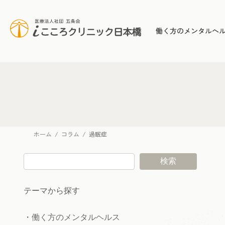
コ
ナ
ン
ビ
テ
ゲ
働く方のメンタルヘ
ン
ー
ツ
シ
へ
ョ
ス
ン
キ
に
ッ
移
プ
動
ホーム
コラム
過眠症
検索
テーマから探す
・
働く方のメンタルヘルス