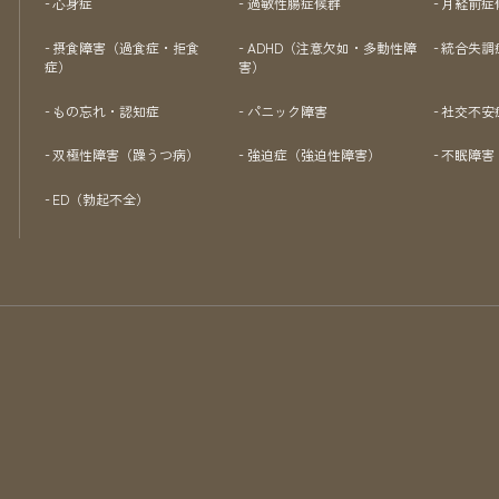
心身症
過敏性腸症候群
月経前症
摂食障害（過食症・拒食
ADHD（注意欠如・多動性障
統合失調
症）
害）
もの忘れ・認知症
パニック障害
社交不安
双極性障害（躁うつ病）
強迫症（強迫性障害）
不眠障害
ED（勃起不全）