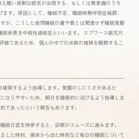
耐え難い過剰な眠気が出現する、もしくは無意識のうち
びます。原因として、睡眠不足、睡眠時無呼吸症候群、
ますが、こうした夜間睡眠の量や質とは関連せず睡眠覚醒
睡眠疾患を中枢性過眠症といいます。 エプワース眠気尺
的評価であるため、個人の中での点数の推移を観察するこ
日確保するよう指導します。覚醒のしにくさがあるた
型になりやすいため、朝日を積極的に浴びるよう指導しま
果的であったという報告もあります。
た睡眠日誌を持参すると、診察がスムーズに進みます。
覚ました時刻、寝床から出た時刻など毎日の睡眠について