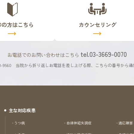
バ
ー
リ
診の方はこちら
カウンセリング
ン
ク
tel.03-3669-0070
お電話でのお問い合わせはこちら
9560
当院から折り返しお電話を差し上げる際、
こちらの番号から通
主な対応疾患
うつ病
自律神経失調症
適応障害