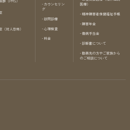
候群（PMS）
カウンセリン
医療）
グ
症
精神障害者保健福祉手帳
訪問診療
障害年金
心理検査
症（対人恐怖）
傷病手当金
料金
診断書について
勤務先の方やご家族から
のご相談について