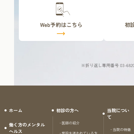
バ
バ
ー
ー
リ
リ
Web予約はこちら
初
ン
ン
ク
ク
※折り返し専用番号 03-6820-
ホーム
初診の方へ
当院につい
て
医師の紹介
働く方のメンタル
当院の特徴
ヘルス
受診を迷われている方