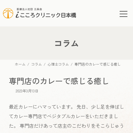
コ
ナ
ン
ビ
テ
ゲ
ン
ー
ツ
シ
へ
ョ
コラム
ス
ン
キ
に
ッ
移
ホーム
コラム
心理士コラム
専門店のカレーで感じる癒し
プ
動
専門店のカレーで感じる癒し
2023年3月13日
最近カレーにハマっています。 先日、少し足を伸ばし
てカレー専門店でベジタブルカレーをいただきまし
た。 専門店だけあって店主のこだわりをそこらじゅう