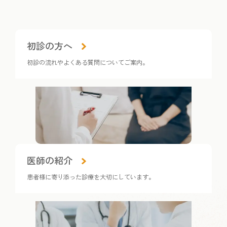
カ
初診の方へ
ラ
ム
初診の流れやよくある質問についてご案内。
リ
ン
ク
カ
医師の紹介
ラ
ム
患者様に寄り添った診療を大切にしています。
リ
ン
ク