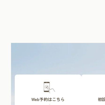
カ
カ
バ
バ
ー
ー
リ
リ
Web予約はこちら
初
ン
ン