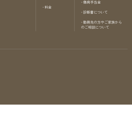
傷病手当金
料金
診断書について
勤務先の方やご家族から
のご相談について