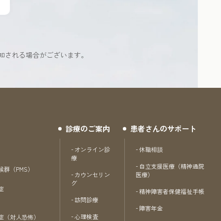
知される場合がございます。
診療のご案内
患者さんのサポート
オンライン診
休職相談
療
自立支援医療（精神通院
候群（PMS）
カウンセリン
医療）
グ
症
精神障害者保健福祉手帳
訪問診療
障害年金
心理検査
症（対人恐怖）