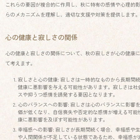
これらの要因が複合的に作用し、秋に特有の感情や心理的
らのメカニズムを理解し、適切な支援や対策を提供します
心の健康と寂しさの関係
心の健康と寂しさの関係について、秋の寂しさが心の健康
て考えます。
寂しさと心の健康: 寂しさは一時的なものから長期間
健康に悪影響を与える可能性があります。寂しさは社
スや抑うつ感情を誘発する要因となります。
心のバランスへの影響: 寂しさは心のバランスに影響
価が低くなり、自信喪失や否定的な感情が増える可能
康に悪影響を及ぼす可能性があります。
幸福感への影響: 寂しさが長期間続く場合、幸福感や
や人間関係が不足している状態であるため、幸福感が