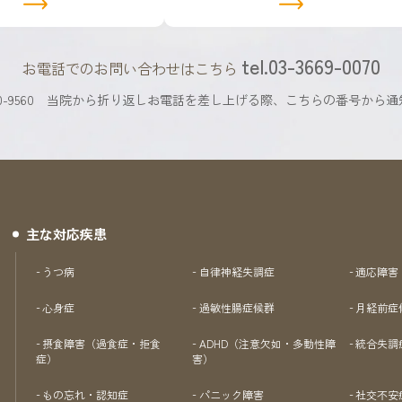
ク
tel.03-3669-0070
お電話でのお問い合わせはこちら
9560
当院から折り返しお電話を差し上げる際、
こちらの番号から通
主な対応疾患
うつ病
自律神経失調症
適応障害
心身症
過敏性腸症候群
月経前症
摂食障害（過食症・拒食
ADHD（注意欠如・多動性障
統合失調
症）
害）
もの忘れ・認知症
パニック障害
社交不安