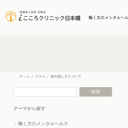
コ
ナ
ン
ビ
テ
ゲ
働く方のメンタルヘ
ン
ー
ツ
シ
へ
ョ
ス
ン
キ
に
ッ
移
プ
動
ホーム
コラム
秋の寂しさについて
検索
テーマから探す
・
働く方のメンタルヘルス