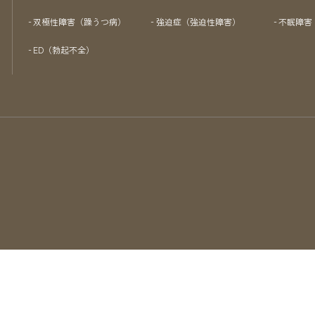
双極性障害（躁うつ病）
強迫症（強迫性障害）
不眠障害
ED（勃起不全）
Copyright © 医療法人社団五条会 iこころクリニック日本橋 All Rights Reserved.