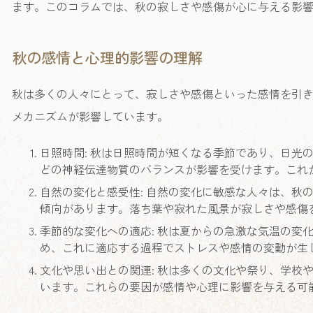
ます。このコラムでは、秋の寂しさや感傷が心に与える影
秋の感情と心理的影響の理解
秋は多くの人々にとって、寂しさや感傷といった感情を引
メカニズムが影響しています。
日照時間: 秋は日照時間が短くなる季節であり、日光
どの神経伝達物質のバランスが影響を受けます。これ
自然の変化と感受性: 自然の変化に敏感な人々は、秋
傾向があります。落ち葉や寂れた風景が寂しさや感傷
季節的な変化への適応: 秋は夏からの急激な気温の変
め、これに適応する過程でストレスや感情の変動が生
文化や思い出との関連: 秋は多くの文化や祭り、学校
います。これらの要因が感情や心理に影響を与える可