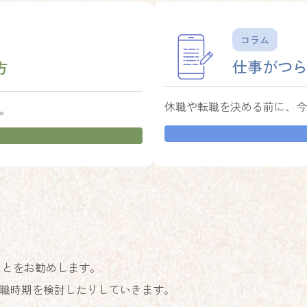
カ
バ
コラム
ー
リ
仕事がつ
方
ン
ク
休職や転職を決める前に、今
。
ことをお勧めします。
職時期を検討したりしていきます。