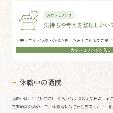
カ
バ
ー
カウンセリング
リ
気持ちや考えを
整理したい
ン
ク
不安・焦り・復職への悩みを、心理士に相談できます
カウンセリングを見る
休職中の通院
休職中は、1～2週間に1回くらいの受診頻度で通院する
定期的な受診の中で、休職延長の必要性を考えたり、復