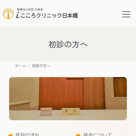
コ
ナ
ン
ビ
テ
ゲ
ン
ー
ツ
シ
へ
ョ
初診の方へ
ス
ン
キ
に
ッ
移
ホーム
初診の方へ
プ
動
受診の流れ
採血について